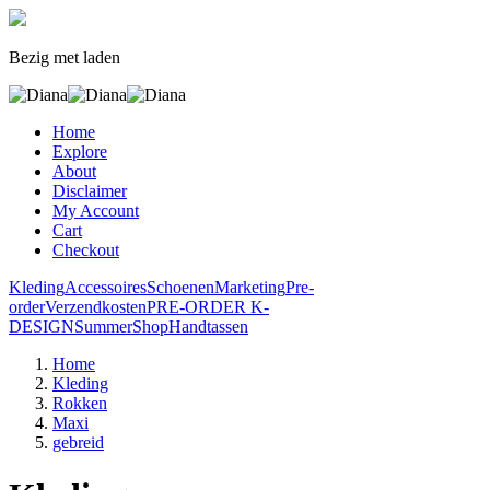
Bezig met laden
Home
Explore
About
Disclaimer
My Account
Cart
Checkout
Kleding
Accessoires
Schoenen
Marketing
Pre-
order
Verzendkosten
PRE-ORDER K-
DESIGN
SummerShop
Handtassen
Home
Kleding
Rokken
Maxi
gebreid