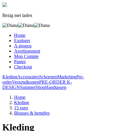
Bezig met laden
Home
Explorer
A-propos
Avertissement
Mon Compte
Panier
Checkout
Kleding
Accessoires
Schoenen
Marketing
Pre-
order
Verzendkosten
PRE-ORDER K-
DESIGN
SummerShop
Handtassen
Home
Kleding
15 euro
Blouses & hemdjes
Kleding