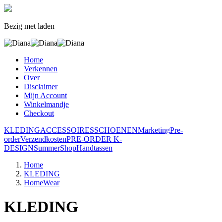
Bezig met laden
Home
Verkennen
Over
Disclaimer
Mijn Account
Winkelmandje
Checkout
KLEDING
ACCESSOIRES
SCHOENEN
Marketing
Pre-
order
Verzendkosten
PRE-ORDER K-
DESIGN
SummerShop
Handtassen
Home
KLEDING
HomeWear
KLEDING